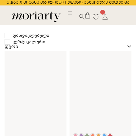
უფასო მიტანა თბილისში | უფასო სასაჩუქრე შეფუთვა
ფასდაკლებული
ვერტიკალური
ფერი
თეთრი
შავი
ვარდისფერი
იასამნისფერი
ლურჯი
მწვანე
ნარინჯისფერი
ყვითელი
ცისფერი
წითელი