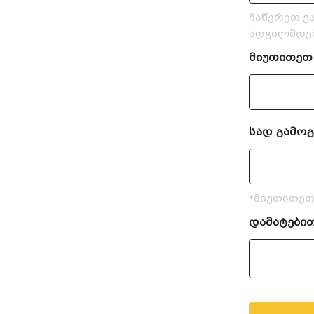
ჩაწერეთ ქ
ადგილმდებ
მიუთითეთ
სად გამო
*მიუთითეთ
დამატები