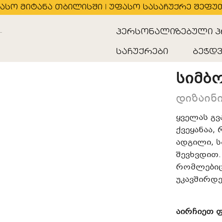
ასო მიტანა თბილისში | უფასო სასაჩუქრე შეფუ
პერსონალიზებული პ
საჩუქრები
ბეჭდვ
სიმბ
დიზაინი
ყველას გვ
ქვეყანაა,
ადგილი, ს
შევხვდით.
რომლებიც 
უკავშირდე
აირჩიეთ 