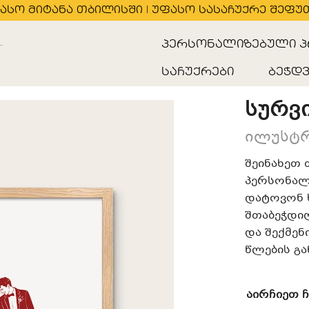
ასო მიტანა თბილისში | უფასო სასაჩუქრე შეფუ
პერსონალიზებული პ
საჩუქრები
ბეჭდვ
სურვ
ილუსტრა
შეინახეთ 
პერსონალ
დატოვონ 
შთაბეჭდილ
და შექმენ
წლების გა
აირჩიეთ 