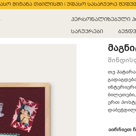
ასო მიტანა თბილისში | უფასო სასაჩუქრე შეფუ
პერსონალიზებული პ
საჩუქრები
ბეჭდვ
მაგნ
შინდის
თუ პატარა
გადაგდება
ინტერიერი
ბილეთები,
ერთ პოსტე
დაბეჭდილ
აირჩიეთ 